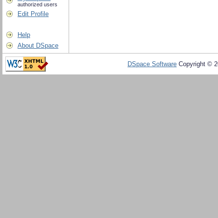
authorized users
Edit Profile
Help
About DSpace
DSpace Software
Copyright © 