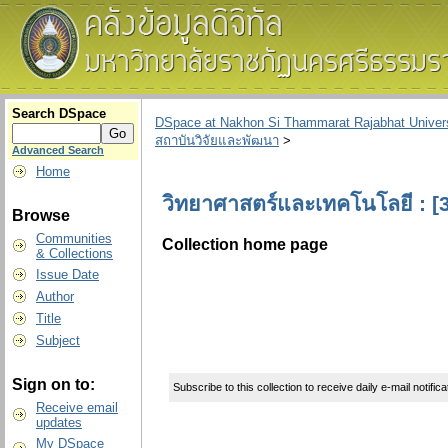
Search DSpace
DSpace at Nakhon Si Thammarat Rajabhat Univers
สถาบันวิจัยและพัฒนา
>
Advanced Search
Home
วิทยาศาสตร์และเทคโนโลยี : [3
Browse
Communities
Collection home page
& Collections
Issue Date
Author
Title
Subject
Sign on to:
Subscribe to this collection to receive daily e-mail notific
Receive email
updates
My DSpace