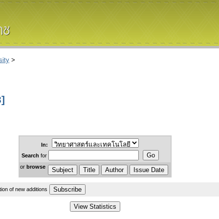
ity
>
]
In:
Search
for
or
browse
ation of new additions