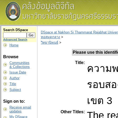
Search DSpace
DSpace at Nakhon Si Thammarat Rajabhat Univers
หอสมุดกลาง
>
Advanced Search
วิทยานิพนธ์
>
Home
Please use this identifie
Browse
Title:
Communities
ความพ
& Collections
Issue Date
Author
รอบสอง
Title
Subject
เขต 3
Sign on to:
Receive email
updates
Other Titles:
The rea
My DSpace