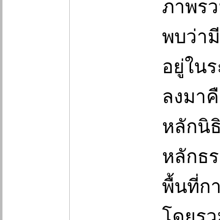
ภาพรวม
พบว่าม
อยู่ในร
ลงมาคื
หลักนิ
หลักธร
พื้นที
โดยรว