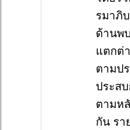
รมาภิ
ด้านพบ
แตกต่า
ตามปร
ประสบก
ตามหล
กัน รา