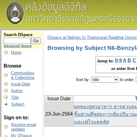
Search DSpace
DSpace at Nakhon Si Thammarat Rajabhat Univers
Advanced Search
Browsing by Subject N6-Benzyl
Home
0-9
A
B
C
Jump to:
Browse
or enter first 
Communities
& Collections
Sort by:
In order:
Issue Date
Author
Title
Issue Date
T
Subject
ผลของสูตรอาหาร สารควบคุม
23-Jun-2564
ชิ้นส่วนพืชต่อการเพิ่มปริม
Sign on to:
และเฟโรแคคตัส
Receive email
updates
My DSpace