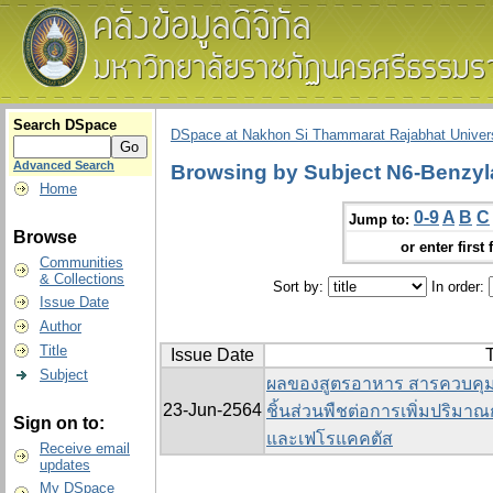
Search DSpace
DSpace at Nakhon Si Thammarat Rajabhat Univers
Advanced Search
Browsing by Subject N6-Benzyl
Home
0-9
A
B
C
Jump to:
Browse
or enter first 
Communities
& Collections
Sort by:
In order:
Issue Date
Author
Title
Issue Date
T
Subject
ผลของสูตรอาหาร สารควบคุม
23-Jun-2564
ชิ้นส่วนพืชต่อการเพิ่มปริม
Sign on to:
และเฟโรแคคตัส
Receive email
updates
My DSpace