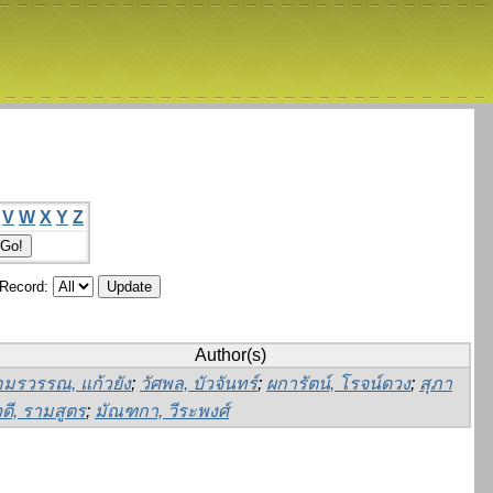
V
W
X
Y
Z
/Record:
Author(s)
อมรวรรณ, แก้วยัง
;
วัศพล, บัวจันทร์
;
ผการัตน์, โรจน์ดวง
;
สุภา
วดี, รามสูตร
;
มัณฑกา, วีระพงศ์