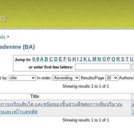
ity
>
adenine (BA)
0-9
A
B
C
D
E
F
G
H
I
J
K
L
M
N
O
P
Q
R
S
T
U
Jump to:
or enter first few letters:
t by:
In order:
Results/Page
Authors
Showing results 1 to 1 of 1
Title
ารเจริญเติบโต และชนิดของชิ้นส่วนพืชต่อการเพิ่มปริมาณ
ียและเฟโรแคคตัส
Showing results 1 to 1 of 1