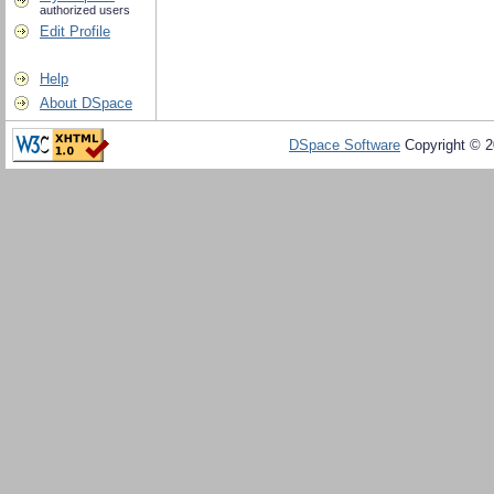
authorized users
Edit Profile
Help
About DSpace
DSpace Software
Copyright © 