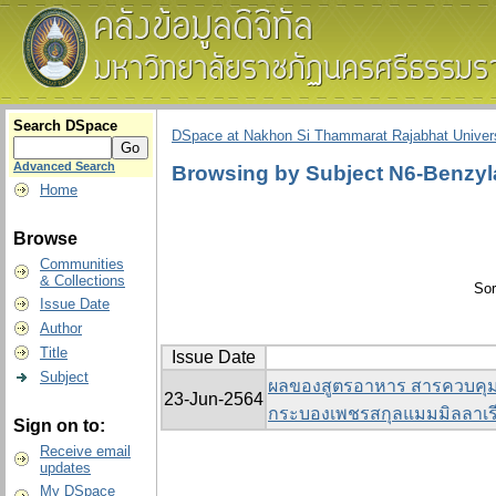
Search DSpace
DSpace at Nakhon Si Thammarat Rajabhat Univers
Advanced Search
Browsing by Subject N6-Benzyl
Home
Browse
Communities
& Collections
Sor
Issue Date
Author
Title
Issue Date
Subject
ผลของสูตรอาหาร สารควบคุมก
23-Jun-2564
กระบองเพชรสกุลแมมมิลลาเร
Sign on to:
Receive email
updates
My DSpace