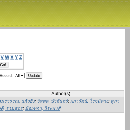
V
W
X
Y
Z
/Record:
Author(s)
อมรวรรณ, แก้วยัง
;
วัศพล, บัวจันทร์
;
ผการัตน์, โรจน์ดวง
;
สุภา
วดี, รามสูตร
;
มัณฑกา, วีระพงศ์