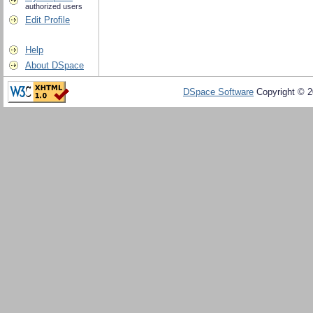
authorized users
Edit Profile
Help
About DSpace
DSpace Software
Copyright © 