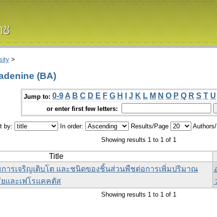
ity
>
adenine (BA)
0-9
A
B
C
D
E
F
G
H
I
J
K
L
M
N
O
P
Q
R
S
T
U
Jump to:
or enter first few letters:
t by:
In order:
Results/Page
Authors
Showing results 1 to 1 of 1
Title
ารเจริญเติบโต และชนิดของชิ้นส่วนพืชต่อการเพิ่มปริมาณ
ียและเฟโรแคคตัส
Showing results 1 to 1 of 1