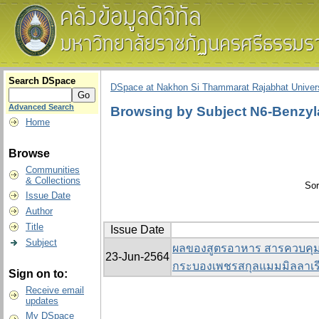
Search DSpace
DSpace at Nakhon Si Thammarat Rajabhat Univers
Advanced Search
Browsing by Subject N6-Benzyl
Home
Browse
Communities
& Collections
Sor
Issue Date
Author
Title
Issue Date
Subject
ผลของสูตรอาหาร สารควบคุมก
23-Jun-2564
กระบองเพชรสกุลแมมมิลลาเร
Sign on to:
Receive email
updates
My DSpace