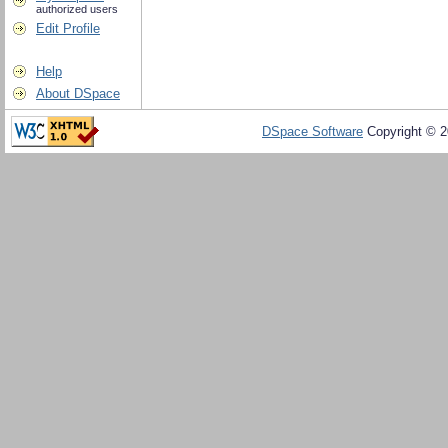
authorized users
Edit Profile
Help
About DSpace
DSpace Software
Copyright © 