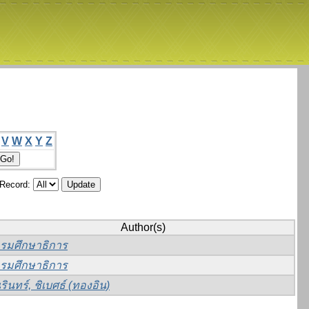
V
W
X
Y
Z
/Record:
Author(s)
รมศึกษาธิการ
รมศึกษาธิการ
รินทร์, ชิเบศธ์ (ทองอิน)