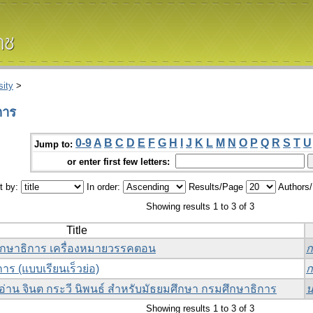
ity
>
การ
0-9
A
B
C
D
E
F
G
H
I
J
K
L
M
N
O
P
Q
R
S
T
U
Jump to:
or enter first few letters:
t by:
In order:
Results/Page
Authors
Showing results 1 to 3 of 3
Title
ศึกษาธิการ เครื่องหมายวรรคตอน
ก
าร (แบบเรียนเร็วย่อ)
ก
่าน จินต กระวี นิพนธ์ สำหรับมัธยมศึกษา กรมศึกษาธิการ
น
Showing results 1 to 3 of 3