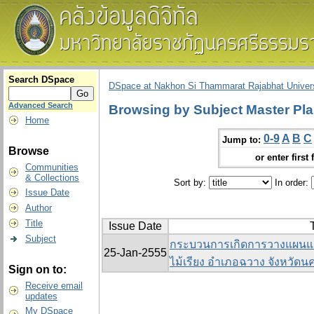
Search DSpace
DSpace at Nakhon Si Thammarat Rajabhat Univers
Advanced Search
Browsing by Subject Master Pl
Home
0-9
A
B
C
Jump to:
Browse
or enter first 
Communities
& Collections
Sort by:
In order:
Issue Date
Author
Title
Issue Date
T
Subject
กระบวนการเกิดการวางแผนแม
25-Jan-2555
ไม้เรียง อำเภอฉวาง จังหวัด
Sign on to:
Receive email
updates
My DSpace