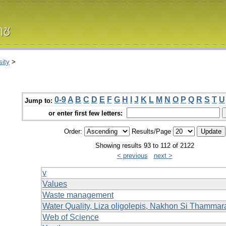
ity
>
0-9
A
B
C
D
E
F
G
H
I
J
K
L
M
N
O
P
Q
R
S
T
U
Jump to:
or enter first few letters:
Order:
Results/Page
Showing results 93 to 112 of 2122
< previous
next >
v
Values
Waste management
Water Quality, Liza oligolepis, Nakhon Si Thammar
Web of Science