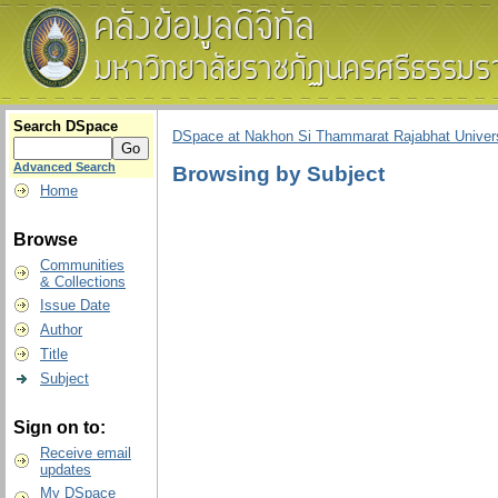
Search DSpace
DSpace at Nakhon Si Thammarat Rajabhat Univers
Advanced Search
Browsing by Subject
Home
Browse
Communities
& Collections
Issue Date
Author
Title
Subject
Sign on to:
Receive email
updates
My DSpace