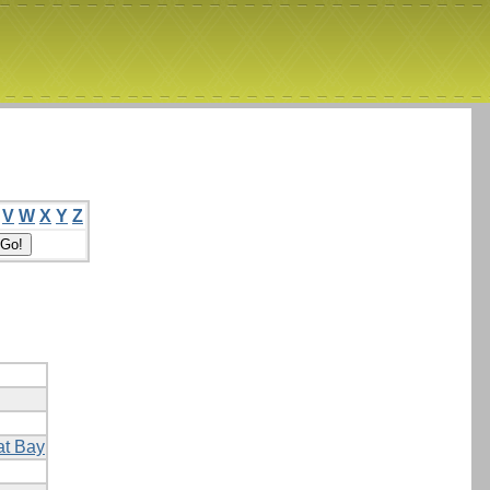
V
W
X
Y
Z
at Bay