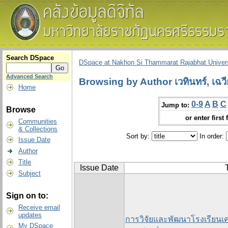
Search DSpace
DSpace at Nakhon Si Thammarat Rajabhat Univers
Advanced Search
Browsing by Author เวทินทร์, เฉวี
Home
0-9
A
B
C
Jump to:
Browse
or enter first 
Communities
& Collections
Sort by:
In order:
Issue Date
Author
Title
Issue Date
T
Subject
Sign on to:
Receive email
updates
การวิจัยและพัฒนาโรงเรียนเ
My DSpace