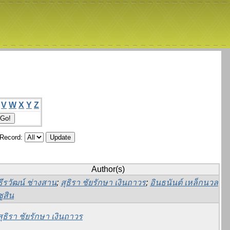
V
W
X
Y
Z
/Record:
Author(s)
ธีรวัฒน์ ช่างสาน
;
สุธิรา ชัยรักษา เงินถาวร
;
อินธนันต์ เหล็กนวล
ชูสิน
สุธิรา ชัยรักษา เงินถาวร