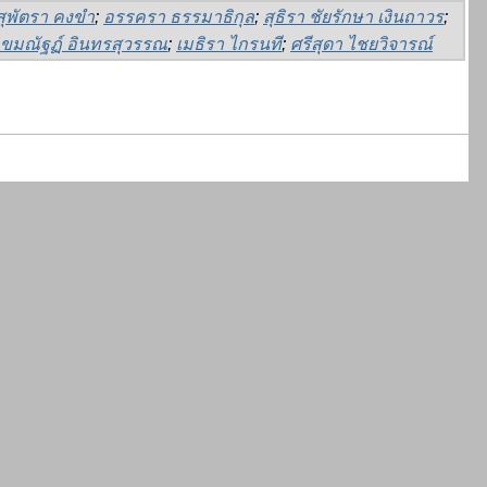
สุพัตรา คงขำ
;
อรรครา ธรรมาธิกุล
;
สุธิรา ชัยรักษา เงินถาวร
;
เขมณัฐฏ์ อินทรสุวรรณ
;
เมธิรา ไกรนที
;
ศรีสุดา ไชยวิจารณ์