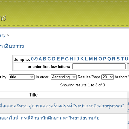
ity
>
า เงินถาวร
0-9
A
B
C
D
E
F
G
H
I
J
K
L
M
N
O
P
Q
R
S
T
U
Jump to:
or enter first few letters:
t by:
In order:
Results/Page
Authors
Showing results 1 to 3 of 3
Title
ชื่อและศรัทธา สู่การแสดงสร้างสรรค์ “ระบำกระดิ่งสายพุทธชน”
คมออนไลน์: กรณีศึกษานักศึกษามหาวิทยาลัยราชภัฎ