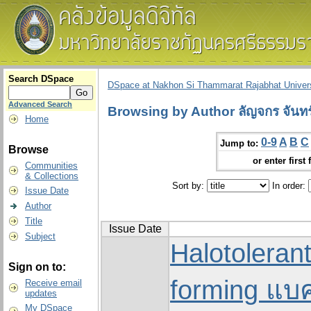
Search DSpace
DSpace at Nakhon Si Thammarat Rajabhat Univers
Advanced Search
Browsing by Author ลัญจกร จันท
Home
0-9
A
B
C
Jump to:
Browse
or enter first 
Communities
& Collections
Sort by:
In order:
Issue Date
Author
Title
Issue Date
Subject
Halotoleran
Sign on to:
forming แบค
Receive email
updates
My DSpace