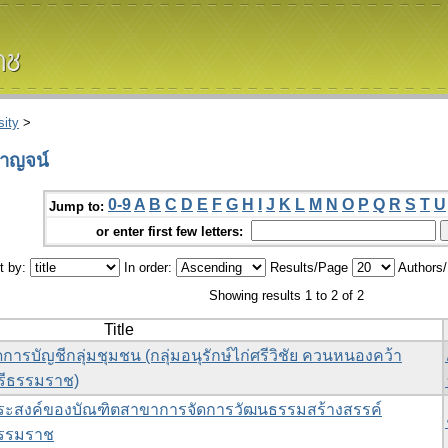
ity
>
กาญจน์
0-9
A
B
C
D
E
F
G
H
I
J
K
L
M
N
O
P
Q
R
S
T
U
Jump to:
or enter first few letters:
t by:
In order:
Results/Page
Authors
Showing results 1 to 2 of 2
Title
การบัญชีกลุ่มชุมชน (กลุ่มอนุรักษ์ไก่ศรีวิชัย ควนหนองคว้า
รีธรรมราช)
ระสงค์ของบัณฑิตสาขาการจัดการวัฒนธรรมสร้างสรรค์
ธรรมราช