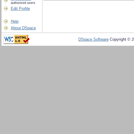
authorized users
Edit Profile
Help
About DSpace
DSpace Software
Copyright © 