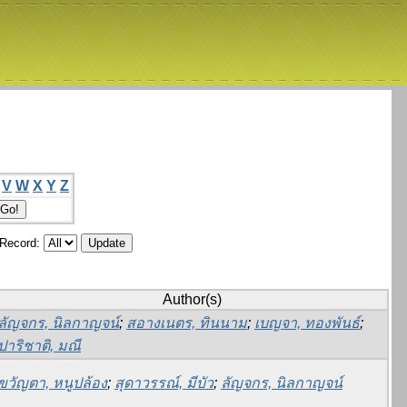
V
W
X
Y
Z
/Record:
Author(s)
ลัญจกร, นิลกาญจน์
;
สอางเนตร, ทินนาม
;
เบญจา, ทองพันธ์
;
ปาริชาติ, มณี
ขวัญตา, หนูปล้อง
;
สุดาวรรณ์, มีบัว
;
ลัญจกร, นิลกาญจน์