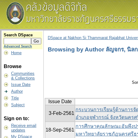
Search DSpace
DSpace at Nakhon Si Thammarat Rajabhat Univers
Advanced Search
Browsing by Author ลัญจกร, นิล
Home
Browse
Communities
& Collections
Sor
Issue Date
Author
Title
Issue Date
Subject
กระบวนการเรียนรู้ด้านการจัด
3-Feb-2561
อำเภอจุฬากรณ์ จังหวัดนครศ
Sign on to:
Receive email
การศึกษาคุณลักษณะอันพึงป
18-Sep-2561
updates
มหาวิทยาลัยราชภัฏนครศรี
My DSpace