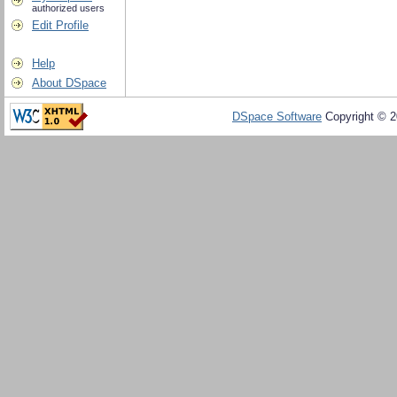
authorized users
Edit Profile
Help
About DSpace
DSpace Software
Copyright © 