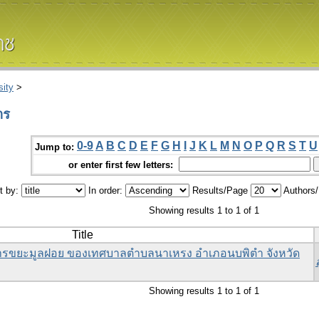
ity
>
าร
0-9
A
B
C
D
E
F
G
H
I
J
K
L
M
N
O
P
Q
R
S
T
U
Jump to:
or enter first few letters:
t by:
In order:
Results/Page
Authors
Showing results 1 to 1 of 1
Title
รขยะมูลฝอย ของเทศบาลตำบลนาเหรง อำเภอนบพิตำ จังหวัด
Showing results 1 to 1 of 1