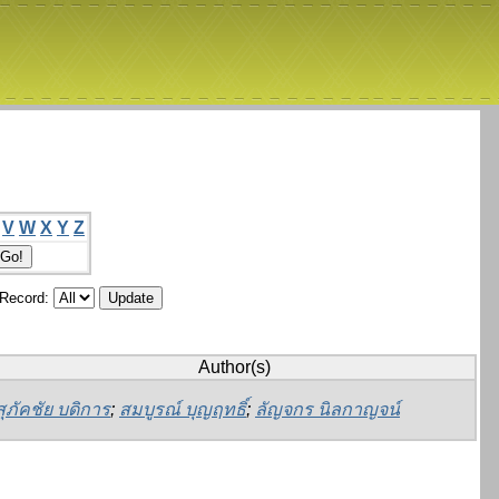
V
W
X
Y
Z
/Record:
Author(s)
สุภัคชัย บดิการ
;
สมบูรณ์ บุญฤทธิ์
;
ลัญจกร นิลกาญจน์