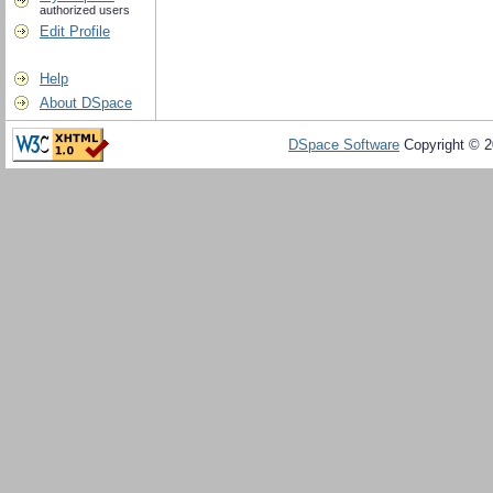
authorized users
Edit Profile
Help
About DSpace
DSpace Software
Copyright © 