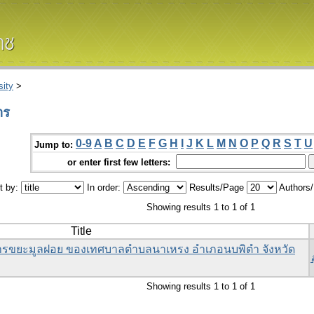
ity
>
าร
0-9
A
B
C
D
E
F
G
H
I
J
K
L
M
N
O
P
Q
R
S
T
U
Jump to:
or enter first few letters:
t by:
In order:
Results/Page
Authors
Showing results 1 to 1 of 1
Title
รขยะมูลฝอย ของเทศบาลตำบลนาเหรง อำเภอนบพิตำ จังหวัด
Showing results 1 to 1 of 1