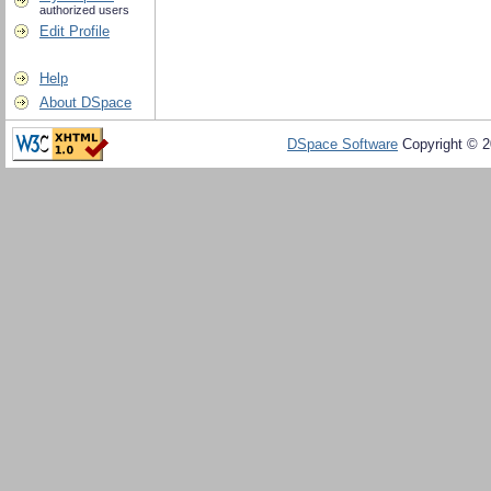
authorized users
Edit Profile
Help
About DSpace
DSpace Software
Copyright © 