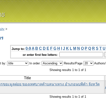
ity
>
าร
0-9
A
B
C
D
E
F
G
H
I
J
K
L
M
N
O
P
Q
R
S
T
U
Jump to:
or enter first few letters:
t by:
In order:
Results/Page
Authors
Showing results 1 to 1 of 1
Title
รขยะมูลฝอย ของเทศบาลตำบลนาเหรง อำเภอนบพิตำ จังหวัด
Showing results 1 to 1 of 1