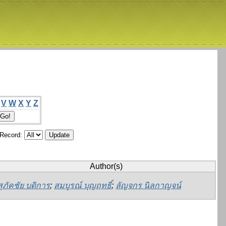
V
W
X
Y
Z
/Record:
Author(s)
สุภัคชัย บดิการ
;
สมบูรณ์ บุญฤทธิ์
;
ลัญจกร นิลกาญจน์