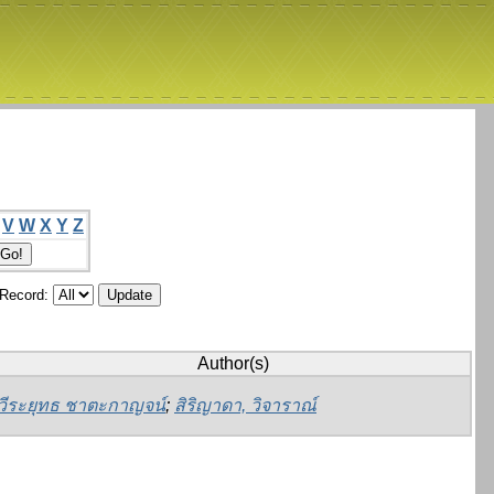
V
W
X
Y
Z
/Record:
Author(s)
วีระยุทธ ชาตะกาญจน์
;
สิริญาดา, วิจาราณ์