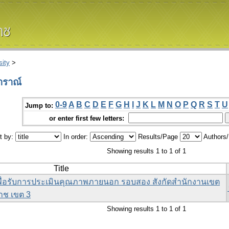
ity
>
าราณ์
0-9
A
B
C
D
E
F
G
H
I
J
K
L
M
N
O
P
Q
R
S
T
U
Jump to:
or enter first few letters:
t by:
In order:
Results/Page
Authors
Showing results 1 to 1 of 1
Title
่อรับการประเมินคุณภาพภายนอก รอบสอง สังกัดสำนักงานเขต
าช เขต 3
Showing results 1 to 1 of 1