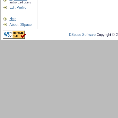
authorized users
Edit Profile
Help
About DSpace
DSpace Software
Copyright © 