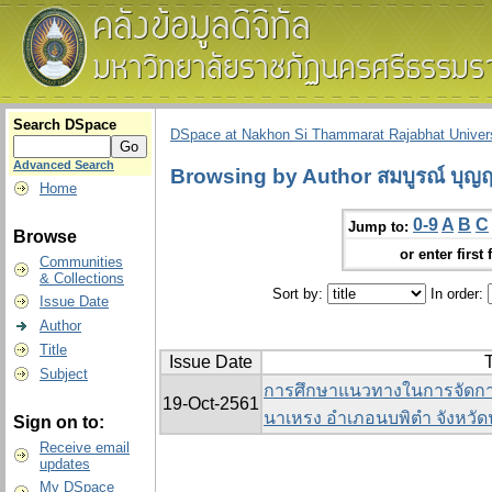
Search DSpace
DSpace at Nakhon Si Thammarat Rajabhat Univers
Advanced Search
Browsing by Author สมบูรณ์ บุญฤท
Home
0-9
A
B
C
Jump to:
Browse
or enter first 
Communities
& Collections
Sort by:
In order:
Issue Date
Author
Title
Issue Date
T
Subject
การศึกษาแนวทางในการจัดก
19-Oct-2561
นาเหรง อำเภอนบพิตำ จังหวั
Sign on to:
Receive email
updates
My DSpace