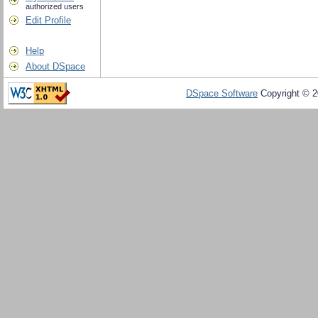
authorized users
Edit Profile
Help
About DSpace
DSpace Software
Copyright © 