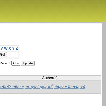
V
W
X
Y
Z
/Record:
Author(s)
สุภัคชัย บดิการ
;
สมบูรณ์ บุญฤทธิ์
;
ลัญจกร นิลกาญจน์