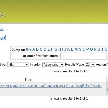
ity
>
ธิ์
0-9
A
B
C
D
E
F
G
H
I
J
K
L
M
N
O
P
Q
R
S
T
U
Jump to:
or enter first few letters:
t by:
In order:
Results/Page
Authors
Showing results 1 to 1 of 1
Title
รขยะมูลฝอย ของเทศบาลตำบลนาเหรง อำเภอนบพิตำ จังหวัด
Showing results 1 to 1 of 1