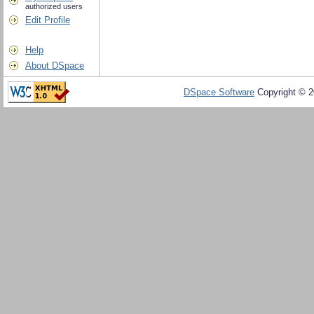
authorized users
Edit Profile
Help
About DSpace
DSpace Software
Copyright © 