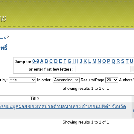
ity
>
ธิ์
0-9
A
B
C
D
E
F
G
H
I
J
K
L
M
N
O
P
Q
R
S
T
U
Jump to:
or enter first few letters:
t by:
In order:
Results/Page
Authors
Showing results 1 to 1 of 1
Title
รขยะมูลฝอย ของเทศบาลตำบลนาเหรง อำเภอนบพิตำ จังหวัด
Showing results 1 to 1 of 1