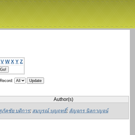
V
W
X
Y
Z
/Record:
Author(s)
สุภัคชัย บดิการ
;
สมบูรณ์ บุญฤทธิ์
;
ลัญจกร นิลกาญจน์