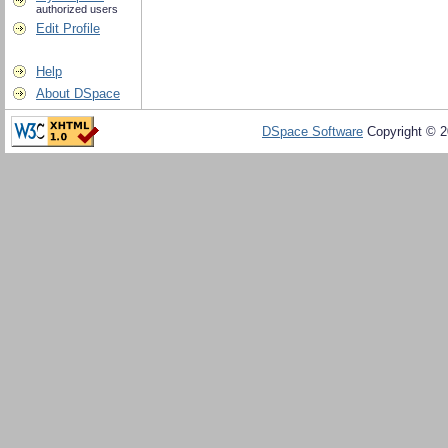
authorized users
Edit Profile
Help
About DSpace
DSpace Software
Copyright © 