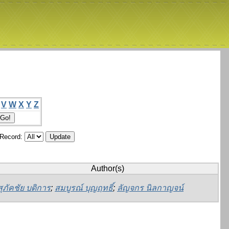
V
W
X
Y
Z
/Record:
Author(s)
สุภัคชัย บดิการ
;
สมบูรณ์ บุญฤทธิ์
;
ลัญจกร นิลกาญจน์