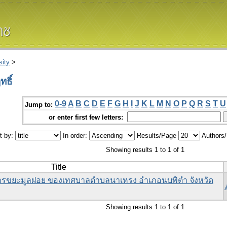
ity
>
ธิ์
0-9
A
B
C
D
E
F
G
H
I
J
K
L
M
N
O
P
Q
R
S
T
U
Jump to:
or enter first few letters:
t by:
In order:
Results/Page
Authors
Showing results 1 to 1 of 1
Title
รขยะมูลฝอย ของเทศบาลตำบลนาเหรง อำเภอนบพิตำ จังหวัด
Showing results 1 to 1 of 1