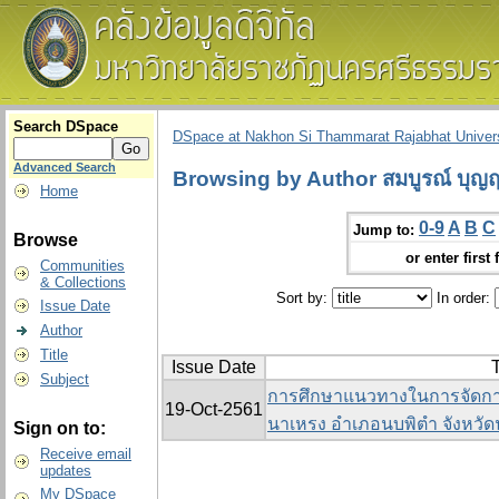
Search DSpace
DSpace at Nakhon Si Thammarat Rajabhat Univers
Advanced Search
Browsing by Author สมบูรณ์ บุญฤท
Home
0-9
A
B
C
Jump to:
Browse
or enter first 
Communities
& Collections
Sort by:
In order:
Issue Date
Author
Title
Issue Date
T
Subject
การศึกษาแนวทางในการจัดก
19-Oct-2561
นาเหรง อำเภอนบพิตำ จังหวั
Sign on to:
Receive email
updates
My DSpace