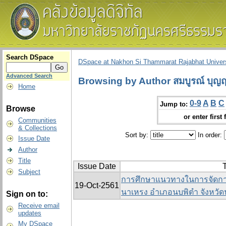
Search DSpace
DSpace at Nakhon Si Thammarat Rajabhat Univers
Advanced Search
Browsing by Author สมบูรณ์ บุญฤท
Home
0-9
A
B
C
Jump to:
Browse
or enter first 
Communities
& Collections
Sort by:
In order:
Issue Date
Author
Title
Issue Date
T
Subject
การศึกษาแนวทางในการจัดก
19-Oct-2561
นาเหรง อำเภอนบพิตำ จังหวั
Sign on to:
Receive email
updates
My DSpace