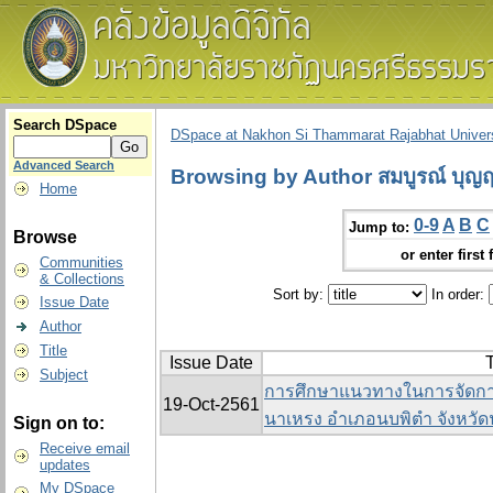
Search DSpace
DSpace at Nakhon Si Thammarat Rajabhat Univers
Advanced Search
Browsing by Author สมบูรณ์ บุญฤท
Home
0-9
A
B
C
Jump to:
Browse
or enter first 
Communities
& Collections
Sort by:
In order:
Issue Date
Author
Title
Issue Date
T
Subject
การศึกษาแนวทางในการจัดก
19-Oct-2561
นาเหรง อำเภอนบพิตำ จังหวั
Sign on to:
Receive email
updates
My DSpace