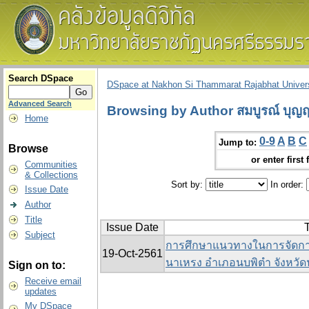
Search DSpace
DSpace at Nakhon Si Thammarat Rajabhat Univers
Advanced Search
Browsing by Author สมบูรณ์ บุญฤท
Home
0-9
A
B
C
Jump to:
Browse
or enter first 
Communities
& Collections
Sort by:
In order:
Issue Date
Author
Title
Issue Date
T
Subject
การศึกษาแนวทางในการจัดก
19-Oct-2561
นาเหรง อำเภอนบพิตำ จังหวั
Sign on to:
Receive email
updates
My DSpace