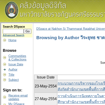
Search DSpace
DSpace at Nakhon Si Thammarat Rajabhat Univers
Advanced Search
Browsing by Author วีระยุทธ ชา
Home
Browse
Communities
& Collections
Sor
Issue Date
Author
Title
Issue Date
Subject
กระบวนการบริหารของโรงเรีย
23-May-2554
สังกัดสำนักงานเขตพื้นที่การ
Sign on to:
Receive email
การดำเนินการนิเทศภายในตา
27-May-2554
updates
ศึกษาสำนักงานเขตพื้นที่กา
My DSpace