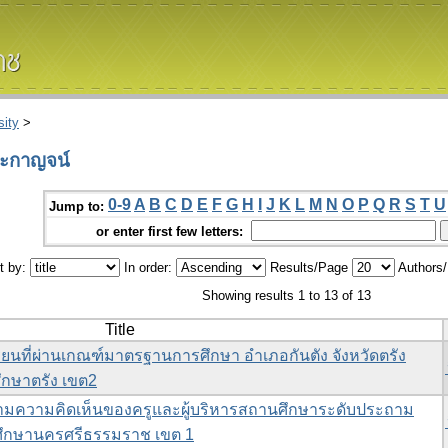
ity
>
ตะกาญจน์
0-9
A
B
C
D
E
F
G
H
I
J
K
L
M
N
O
P
Q
R
S
T
U
Jump to:
or enter first few letters:
t by:
In order:
Results/Page
Authors
Showing results 1 to 13 of 13
Title
นที่ผ่านเกณฑ์มาตรฐานการศึกษา อำเภอกันตัง จังหวัดตรัง
ศึกษาตรัง เขต2
มความคิดเห็นของครูและผู้บริหารสถานศึกษาระดับประถาม
รศึกษานครศรีธรรมราช เขต 1