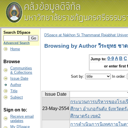
Search DSpace
DSpace at Nakhon Si Thammarat Rajabhat Univers
Advanced Search
Browsing by Author วีระยุทธ ชา
Home
0-9
A
B
C
Jump to:
Browse
or enter first 
Communities
& Collections
Sort by:
In order:
Issue Date
Author
Title
Issue Date
Subject
กระบวนการบริหารของโรงเรี
23-May-2554
ศึกษา อำเภอกันตัง จังหวัดตรั
Sign on to:
ศึกษาตรัง เขต2
Receive email
updates
การดำเนินการนิเทศภายในตา
My DSpace