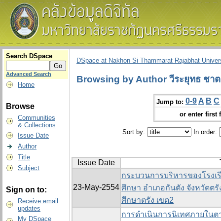
Search DSpace
DSpace at Nakhon Si Thammarat Rajabhat Univers
Advanced Search
Browsing by Author วีระยุทธ ชา
Home
0-9
A
B
C
Jump to:
Browse
or enter first 
Communities
& Collections
Sort by:
In order:
Issue Date
Author
Title
Issue Date
Subject
กระบวนการบริหารของโรงเรี
23-May-2554
ศึกษา อำเภอกันตัง จังหวัดตรั
Sign on to:
ศึกษาตรัง เขต2
Receive email
updates
การดำเนินการนิเทศภายในตา
My DSpace