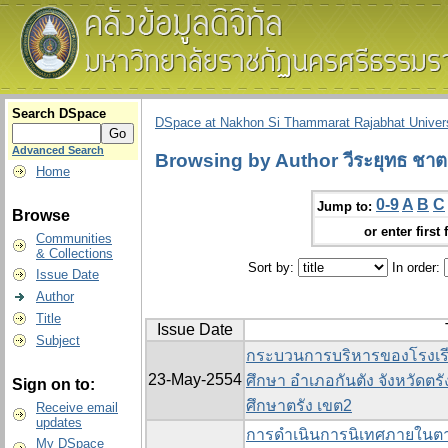
Search DSpace
DSpace at Nakhon Si Thammarat Rajabhat Univers
Advanced Search
Browsing by Author วีระยุทธ ชา
Home
0-9
A
B
C
Jump to:
Browse
or enter first 
Communities
& Collections
Sort by:
In order:
Issue Date
Author
Title
Issue Date
Subject
กระบวนการบริหารของโรงเรี
23-May-2554
ศึกษา อำเภอกันตัง จังหวัดตรั
Sign on to:
ศึกษาตรัง เขต2
Receive email
updates
การดำเนินการนิเทศภายในตา
My DSpace