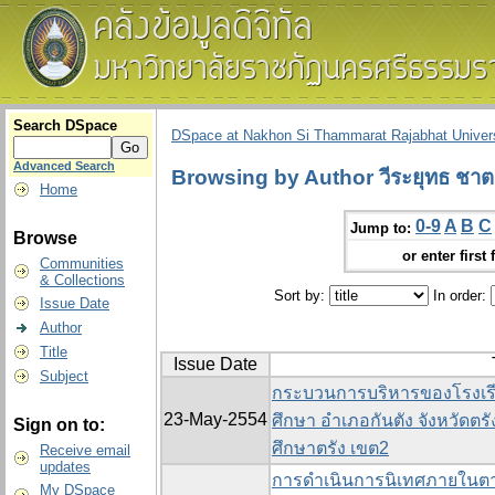
Search DSpace
DSpace at Nakhon Si Thammarat Rajabhat Univers
Advanced Search
Browsing by Author วีระยุทธ ชา
Home
0-9
A
B
C
Jump to:
Browse
or enter first 
Communities
& Collections
Sort by:
In order:
Issue Date
Author
Title
Issue Date
Subject
กระบวนการบริหารของโรงเรี
23-May-2554
ศึกษา อำเภอกันตัง จังหวัดตรั
Sign on to:
ศึกษาตรัง เขต2
Receive email
updates
การดำเนินการนิเทศภายในตา
My DSpace