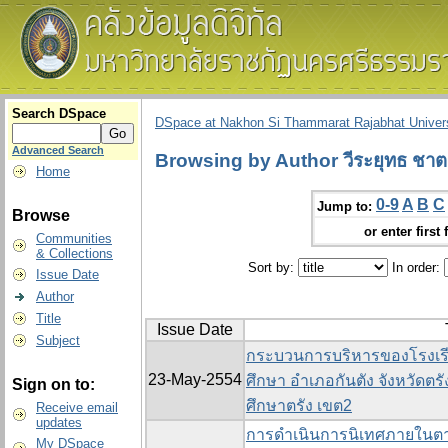
Search DSpace
DSpace at Nakhon Si Thammarat Rajabhat Univers
Advanced Search
Browsing by Author วีระยุทธ ชา
Home
0-9
A
B
C
Jump to:
Browse
or enter first 
Communities
& Collections
Sort by:
In order:
Issue Date
Author
Title
Issue Date
Subject
กระบวนการบริหารของโรงเรี
23-May-2554
ศึกษา อำเภอกันตัง จังหวัดตรั
Sign on to:
ศึกษาตรัง เขต2
Receive email
updates
การดำเนินการนิเทศภายในตา
My DSpace