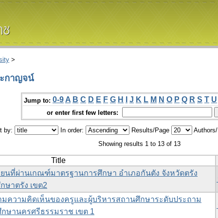
ity
>
ตะกาญจน์
0-9
A
B
C
D
E
F
G
H
I
J
K
L
M
N
O
P
Q
R
S
T
U
Jump to:
or enter first few letters:
t by:
In order:
Results/Page
Authors
Showing results 1 to 13 of 13
Title
นที่ผ่านเกณฑ์มาตรฐานการศึกษา อำเภอกันตัง จังหวัดตรัง
ศึกษาตรัง เขต2
มความคิดเห็นของครูและผู้บริหารสถานศึกษาระดับประถาม
รศึกษานครศรีธรรมราช เขต 1