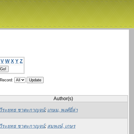
V
W
X
Y
Z
/Record:
Author(s)
วีระยุทธ ชาตะกาญจน์
;
เกษม, พงศ์ยี่ล่า
วีระยุทธ ชาตะกาญจน์
;
สมพงษ์, เกษร