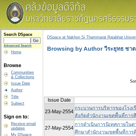
Search DSpace
DSpace at Nakhon Si Thammarat Rajabhat Univers
Advanced Search
Browsing by Author วีระยุทธ ชา
Home
Browse
Communities
& Collections
Sor
Issue Date
Author
Title
Issue Date
Subject
กระบวนการบริหารของโรงเรีย
23-May-2554
สังกัดสำนักงานเขตพื้นที่การ
Sign on to:
Receive email
การดำเนินการนิเทศภายในตา
27-May-2554
updates
ศึกษาสำนักงานเขตพื้นที่กา
My DSpace