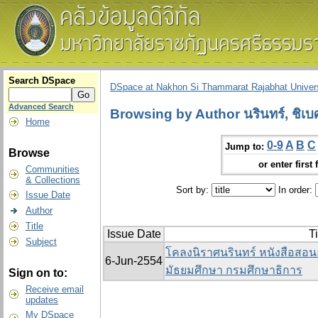
Search DSpace
DSpace at Nakhon Si Thammarat Rajabhat Univers
Advanced Search
Browsing by Author นรินทร์, ชิเบศ
Home
0-9
A
B
C
Jump to:
Browse
or enter first 
Communities
& Collections
Sort by:
In order:
Issue Date
Author
Title
Issue Date
Ti
Subject
โคลงนิราศนรินทร์ หนังสือสอนอ
6-Jun-2554
มัธยมศึกษา กรมศึกษาธิการ
Sign on to:
Receive email
updates
My DSpace