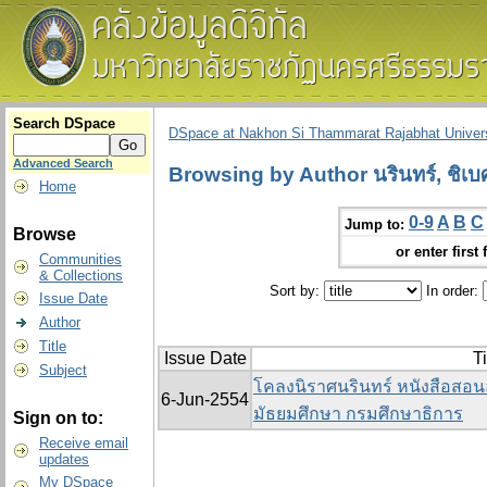
Search DSpace
DSpace at Nakhon Si Thammarat Rajabhat Univers
Advanced Search
Browsing by Author นรินทร์, ชิเบศ
Home
0-9
A
B
C
Jump to:
Browse
or enter first 
Communities
& Collections
Sort by:
In order:
Issue Date
Author
Title
Issue Date
Ti
Subject
โคลงนิราศนรินทร์ หนังสือสอนอ
6-Jun-2554
มัธยมศึกษา กรมศึกษาธิการ
Sign on to:
Receive email
updates
My DSpace