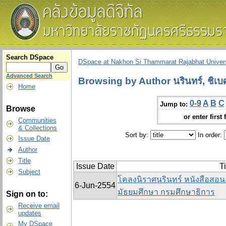
Search DSpace
DSpace at Nakhon Si Thammarat Rajabhat Univers
Advanced Search
Browsing by Author นรินทร์, ชิเบศ
Home
0-9
A
B
C
Jump to:
Browse
or enter first 
Communities
& Collections
Sort by:
In order:
Issue Date
Author
Title
Issue Date
Ti
Subject
โคลงนิราศนรินทร์ หนังสือสอนอ
6-Jun-2554
มัธยมศึกษา กรมศึกษาธิการ
Sign on to:
Receive email
updates
My DSpace