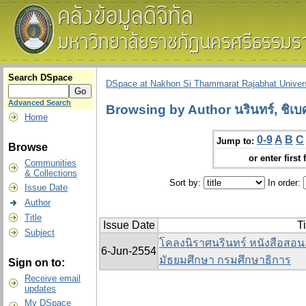
Search DSpace
DSpace at Nakhon Si Thammarat Rajabhat Univers
Advanced Search
Browsing by Author นรินทร์, ชิเบศ
Home
0-9
A
B
C
Jump to:
Browse
or enter first 
Communities
& Collections
Sort by:
In order:
Issue Date
Author
Title
Issue Date
Ti
Subject
โคลงนิราศนรินทร์ หนังสือสอนอ
6-Jun-2554
มัธยมศึกษา กรมศึกษาธิการ
Sign on to:
Receive email
updates
My DSpace